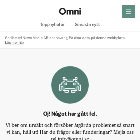
meny
Hem
Toppnyheter
Senaste nytt
Schibsted News Media AB är ansvarig för dina data på denna webbplats.
Läs mer här
Oj! Något har gått fel.
Vi ber om ursäkt och försöker åtgärda problemet så snart
vi kan, håll ut! Har du frågor eller funderingar? Mejla oss
på info@omni.se