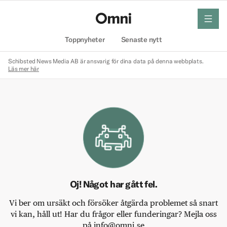
meny
Hem
Toppnyheter
Senaste nytt
Schibsted News Media AB är ansvarig för dina data på denna webbplats.
Läs mer här
Oj! Något har gått fel.
Vi ber om ursäkt och försöker åtgärda problemet så snart
vi kan, håll ut! Har du frågor eller funderingar? Mejla oss
på info@omni.se