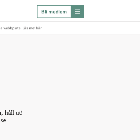
Bli medlem
meny
na webbplats.
Läs mer här
 håll ut!
.se