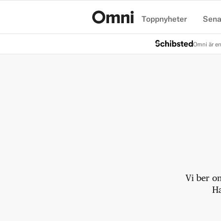
Toppnyheter
Sena
Hem
Omni är en
Vi ber o
Ha