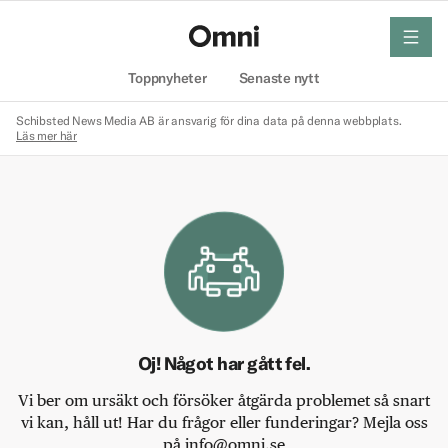
meny
Hem
Toppnyheter
Senaste nytt
Schibsted News Media AB är ansvarig för dina data på denna webbplats.
Läs mer här
Oj! Något har gått fel.
Vi ber om ursäkt och försöker åtgärda problemet så snart
vi kan, håll ut! Har du frågor eller funderingar? Mejla oss
på info@omni.se