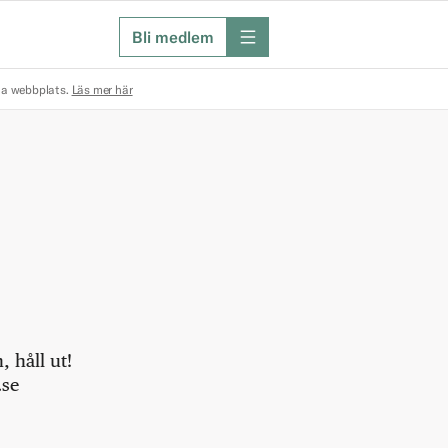
Bli medlem
meny
na webbplats.
Läs mer här
 håll ut!
.se