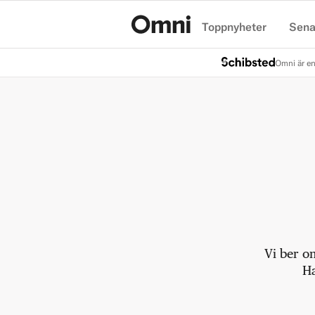
Toppnyheter
Sena
Hem
Omni är en
Vi ber o
Ha