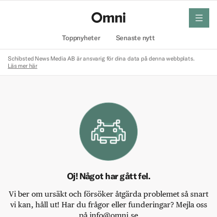
meny
Hem
Toppnyheter
Senaste nytt
Schibsted News Media AB är ansvarig för dina data på denna webbplats.
Läs mer här
Oj! Något har gått fel.
Vi ber om ursäkt och försöker åtgärda problemet så snart
vi kan, håll ut! Har du frågor eller funderingar? Mejla oss
på info@omni.se