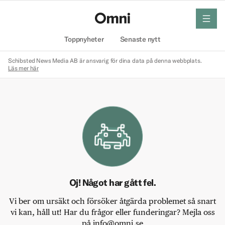
meny
Hem
Toppnyheter
Senaste nytt
Schibsted News Media AB är ansvarig för dina data på denna webbplats.
Läs mer här
Oj! Något har gått fel.
Vi ber om ursäkt och försöker åtgärda problemet så snart
vi kan, håll ut! Har du frågor eller funderingar? Mejla oss
på info@omni.se