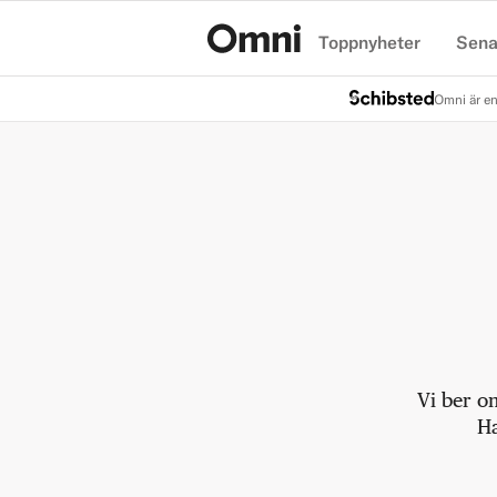
Toppnyheter
Sena
Hem
Omni är en
Vi ber o
Ha