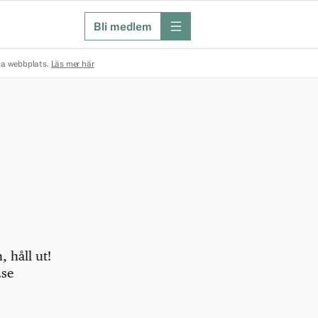
Bli medlem
meny
na webbplats.
Läs mer här
 håll ut!
.se