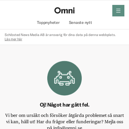
meny
Hem
Toppnyheter
Senaste nytt
Schibsted News Media AB är ansvarig för dina data på denna webbplats.
Läs mer här
Oj! Något har gått fel.
Vi ber om ursäkt och försöker åtgärda problemet så snart
vi kan, håll ut! Har du frågor eller funderingar? Mejla oss
på info@omni.se