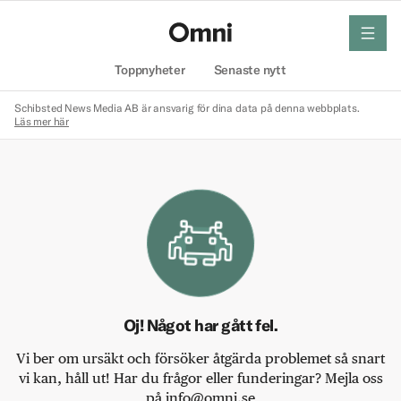
meny
Hem
Toppnyheter
Senaste nytt
Schibsted News Media AB är ansvarig för dina data på denna webbplats.
Läs mer här
Oj! Något har gått fel.
Vi ber om ursäkt och försöker åtgärda problemet så snart
vi kan, håll ut! Har du frågor eller funderingar? Mejla oss
på info@omni.se