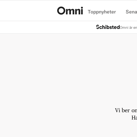
Toppnyheter
Sena
Hem
Omni är en
Vi ber o
Ha