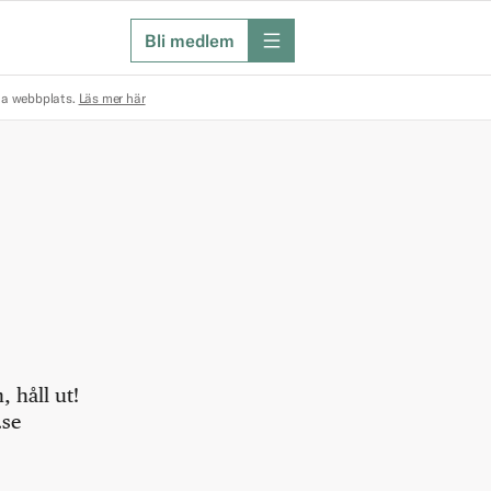
Bli medlem
meny
na webbplats.
Läs mer här
 håll ut!
.se