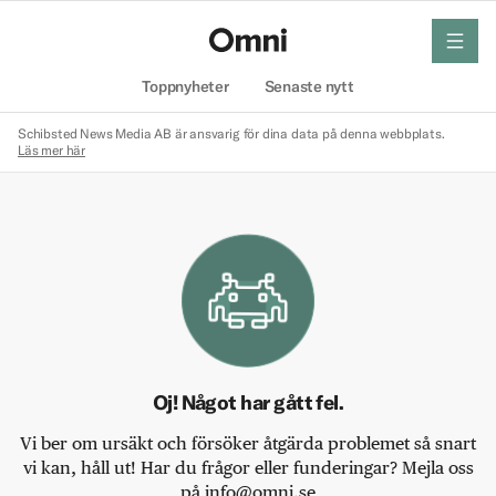
meny
Hem
Toppnyheter
Senaste nytt
Schibsted News Media AB är ansvarig för dina data på denna webbplats.
Läs mer här
Oj! Något har gått fel.
Vi ber om ursäkt och försöker åtgärda problemet så snart
vi kan, håll ut! Har du frågor eller funderingar? Mejla oss
på info@omni.se