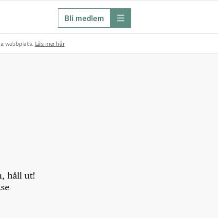
Bli medlem
meny
na webbplats.
Läs mer här
 håll ut!
.se