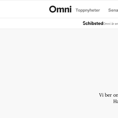
Toppnyheter
Sena
Hem
Omni är en
Vi ber o
Ha