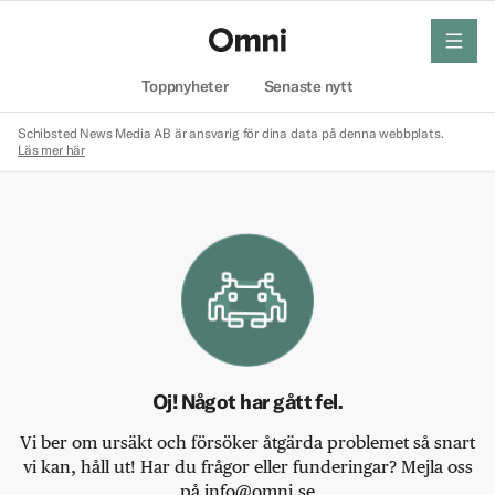
meny
Hem
Toppnyheter
Senaste nytt
Schibsted News Media AB är ansvarig för dina data på denna webbplats.
Läs mer här
Oj! Något har gått fel.
Vi ber om ursäkt och försöker åtgärda problemet så snart
vi kan, håll ut! Har du frågor eller funderingar? Mejla oss
på info@omni.se