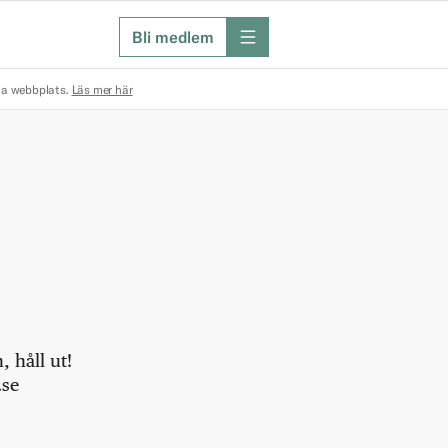
Bli medlem
meny
na webbplats.
Läs mer här
 håll ut!
.se