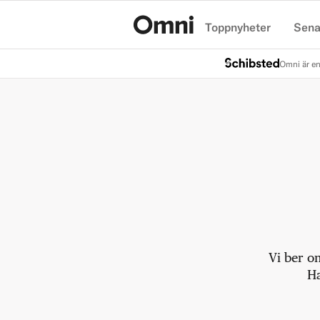
Toppnyheter
Sena
Hem
Omni är en
Vi ber o
Ha