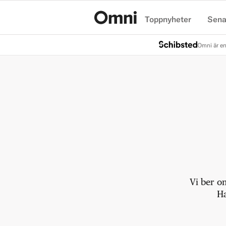
Toppnyheter
Sena
Hem
Omni är en
Vi ber o
Ha