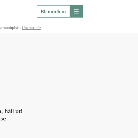
Bli medlem
meny
na webbplats.
Läs mer här
 håll ut!
.se