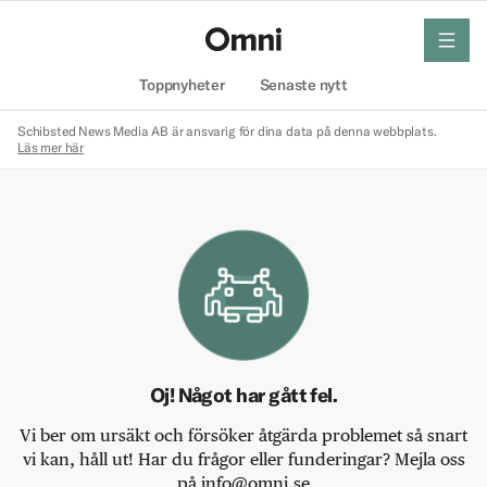
meny
Hem
Toppnyheter
Senaste nytt
Schibsted News Media AB är ansvarig för dina data på denna webbplats.
Läs mer här
Oj! Något har gått fel.
Vi ber om ursäkt och försöker åtgärda problemet så snart
vi kan, håll ut! Har du frågor eller funderingar? Mejla oss
på info@omni.se