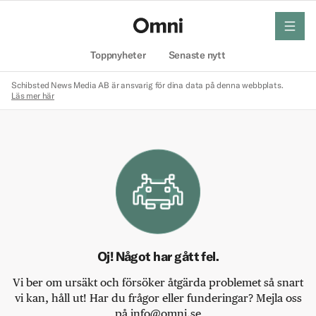
meny
Hem
Toppnyheter
Senaste nytt
Schibsted News Media AB är ansvarig för dina data på denna webbplats.
Läs mer här
Oj! Något har gått fel.
Vi ber om ursäkt och försöker åtgärda problemet så snart
vi kan, håll ut! Har du frågor eller funderingar? Mejla oss
på info@omni.se