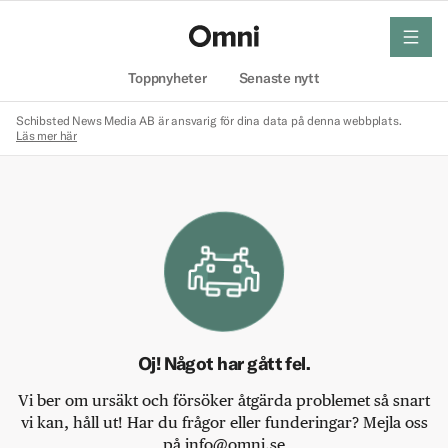
meny
Hem
Toppnyheter
Senaste nytt
Schibsted News Media AB är ansvarig för dina data på denna webbplats.
Läs mer här
Oj! Något har gått fel.
Vi ber om ursäkt och försöker åtgärda problemet så snart
vi kan, håll ut! Har du frågor eller funderingar? Mejla oss
på info@omni.se