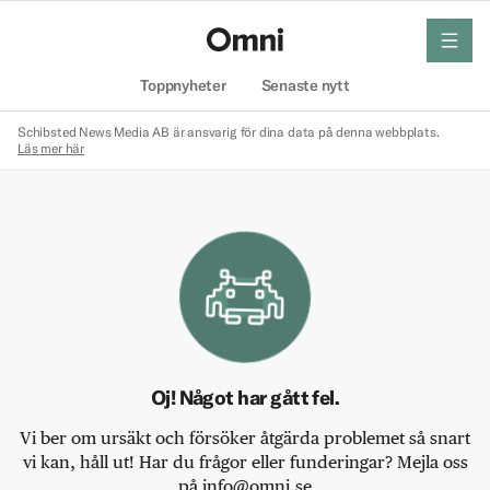
meny
Hem
Toppnyheter
Senaste nytt
Schibsted News Media AB är ansvarig för dina data på denna webbplats.
Läs mer här
Oj! Något har gått fel.
Vi ber om ursäkt och försöker åtgärda problemet så snart
vi kan, håll ut! Har du frågor eller funderingar? Mejla oss
på info@omni.se