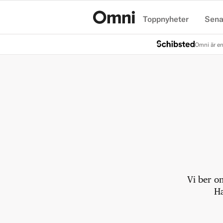
Toppnyheter
Sena
Hem
Omni är en
Vi ber o
Ha