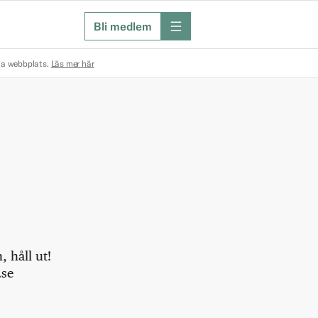
Bli medlem
meny
na webbplats.
Läs mer här
 håll ut!
.se