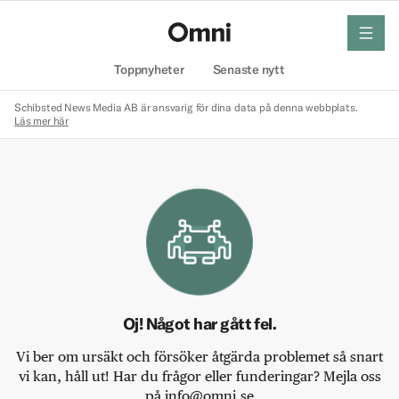
meny
Hem
Toppnyheter
Senaste nytt
Schibsted News Media AB är ansvarig för dina data på denna webbplats.
Läs mer här
Oj! Något har gått fel.
Vi ber om ursäkt och försöker åtgärda problemet så snart
vi kan, håll ut! Har du frågor eller funderingar? Mejla oss
på info@omni.se