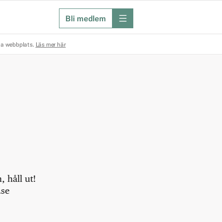
Bli medlem
meny
na webbplats.
Läs mer här
 håll ut!
.se