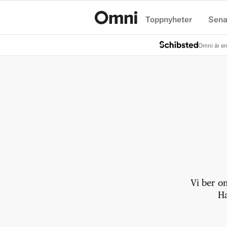
Toppnyheter
Sena
Hem
Omni är en
Vi ber o
Ha