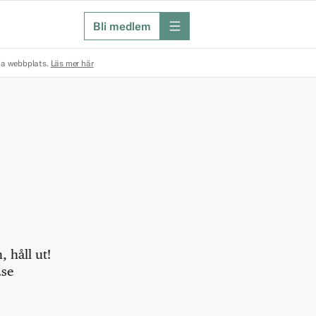
Bli medlem
meny
na webbplats.
Läs mer här
 håll ut!
.se