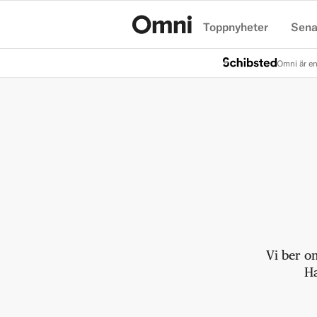
Toppnyheter
Sena
Hem
Omni är en
Vi ber o
Ha