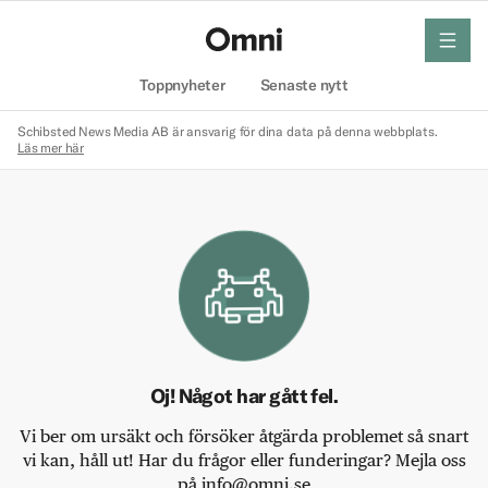
meny
Hem
Toppnyheter
Senaste nytt
Schibsted News Media AB är ansvarig för dina data på denna webbplats.
Läs mer här
Oj! Något har gått fel.
Vi ber om ursäkt och försöker åtgärda problemet så snart
vi kan, håll ut! Har du frågor eller funderingar? Mejla oss
på info@omni.se