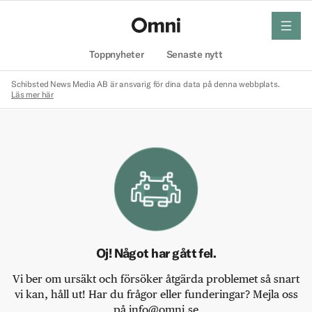
meny
Hem
Toppnyheter
Senaste nytt
Schibsted News Media AB är ansvarig för dina data på denna webbplats.
Läs mer här
Oj! Något har gått fel.
Vi ber om ursäkt och försöker åtgärda problemet så snart
vi kan, håll ut! Har du frågor eller funderingar? Mejla oss
på info@omni.se