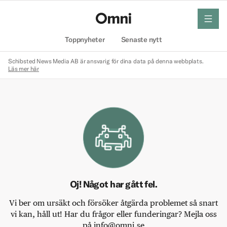
meny
Hem
Toppnyheter
Senaste nytt
Schibsted News Media AB är ansvarig för dina data på denna webbplats.
Läs mer här
Oj! Något har gått fel.
Vi ber om ursäkt och försöker åtgärda problemet så snart
vi kan, håll ut! Har du frågor eller funderingar? Mejla oss
på info@omni.se