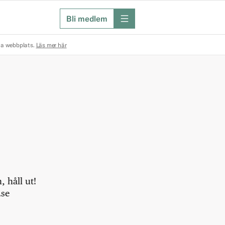
Bli medlem
meny
na webbplats.
Läs mer här
 håll ut!
.se