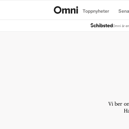
Toppnyheter
Sena
Hem
Omni är en
Vi ber o
Ha