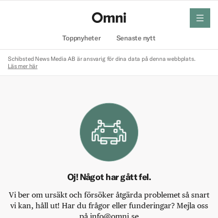
meny
Hem
Toppnyheter
Senaste nytt
Schibsted News Media AB är ansvarig för dina data på denna webbplats.
Läs mer här
Oj! Något har gått fel.
Vi ber om ursäkt och försöker åtgärda problemet så snart
vi kan, håll ut! Har du frågor eller funderingar? Mejla oss
på info@omni.se