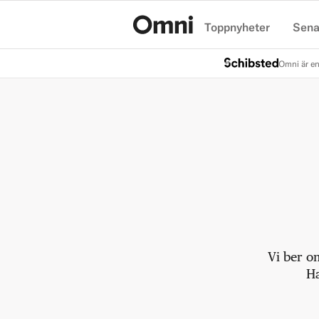
Toppnyheter
Sena
Hem
Omni är en
Vi ber o
Ha