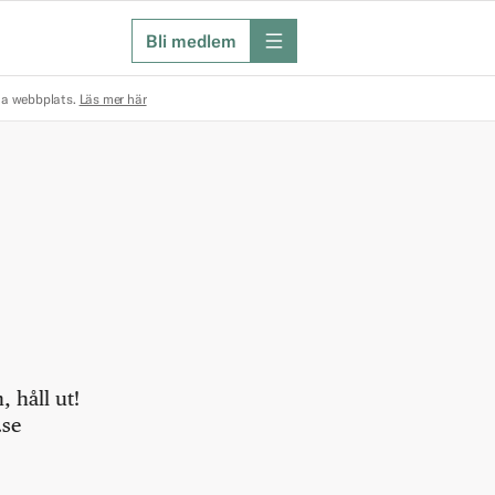
Bli medlem
meny
na webbplats.
Läs mer här
 håll ut!
.se