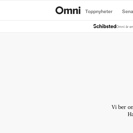
Toppnyheter
Sena
Hem
Omni är en
Vi ber o
Ha