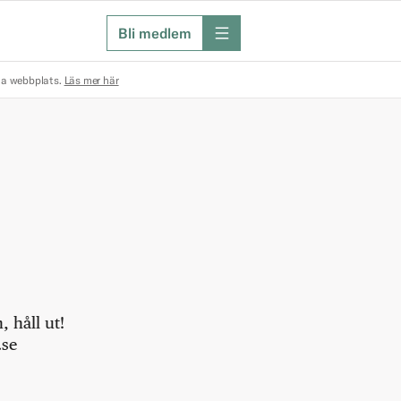
Bli medlem
meny
na webbplats.
Läs mer här
 håll ut!
.se