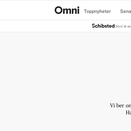
Toppnyheter
Sena
Hem
Omni är en
Vi ber o
Ha