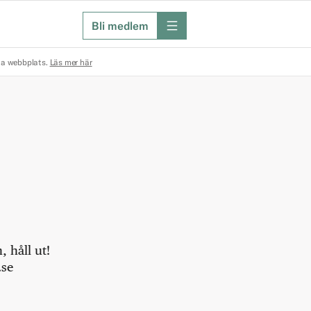
Bli medlem
meny
na webbplats.
Läs mer här
 håll ut!
.se