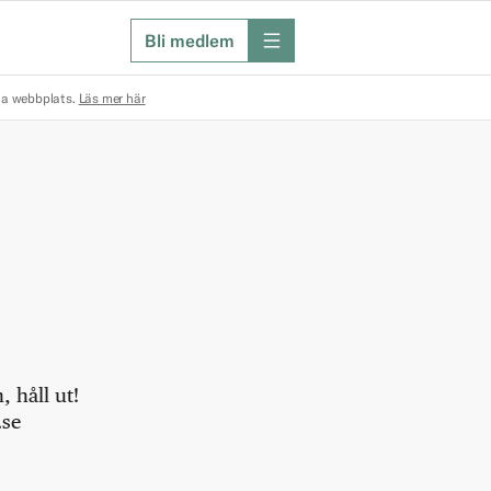
Bli medlem
meny
na webbplats.
Läs mer här
 håll ut!
.se