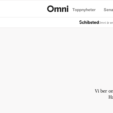
Toppnyheter
Sena
Hem
Omni är en
Vi ber o
Ha