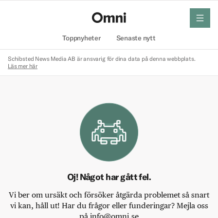
meny
Hem
Toppnyheter
Senaste nytt
Schibsted News Media AB är ansvarig för dina data på denna webbplats.
Läs mer här
Oj! Något har gått fel.
Vi ber om ursäkt och försöker åtgärda problemet så snart
vi kan, håll ut! Har du frågor eller funderingar? Mejla oss
på info@omni.se