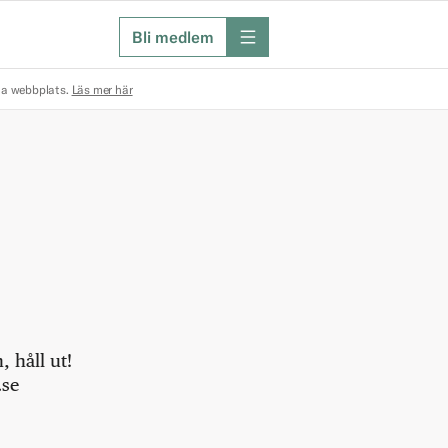
Bli medlem
meny
na webbplats.
Läs mer här
 håll ut!
.se