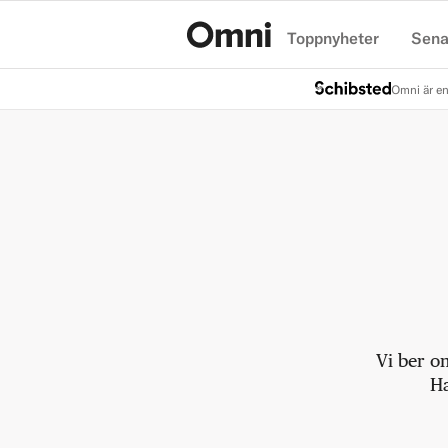
Toppnyheter
Sena
Hem
Omni är en
Vi ber o
Ha