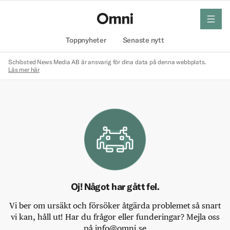
meny
Hem
Toppnyheter
Senaste nytt
Schibsted News Media AB är ansvarig för dina data på denna webbplats.
Läs mer här
Oj! Något har gått fel.
Vi ber om ursäkt och försöker åtgärda problemet så snart
vi kan, håll ut! Har du frågor eller funderingar? Mejla oss
på info@omni.se