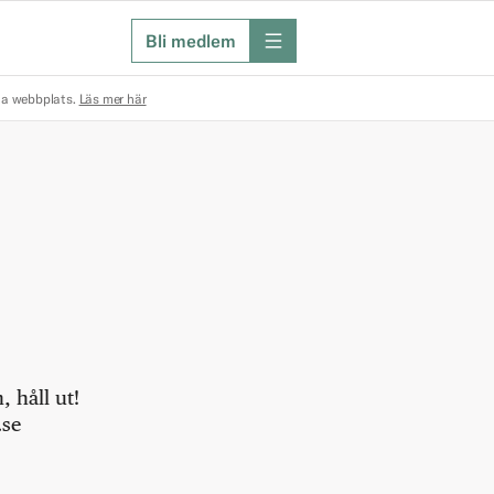
Bli medlem
meny
na webbplats.
Läs mer här
 håll ut!
.se