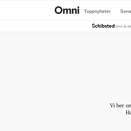
Toppnyheter
Sena
Hem
Omni är en
Vi ber o
Ha