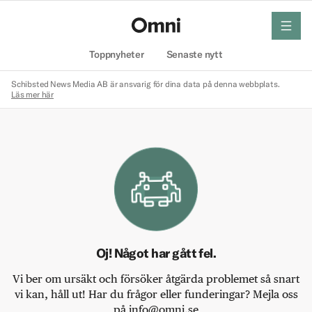
meny
Hem
Toppnyheter
Senaste nytt
Schibsted News Media AB är ansvarig för dina data på denna webbplats.
Läs mer här
Oj! Något har gått fel.
Vi ber om ursäkt och försöker åtgärda problemet så snart
vi kan, håll ut! Har du frågor eller funderingar? Mejla oss
på info@omni.se