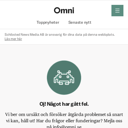
meny
Hem
Toppnyheter
Senaste nytt
Schibsted News Media AB är ansvarig för dina data på denna webbplats.
Läs mer här
Oj! Något har gått fel.
Vi ber om ursäkt och försöker åtgärda problemet så snart
vi kan, håll ut! Har du frågor eller funderingar? Mejla oss
på info@omni.se