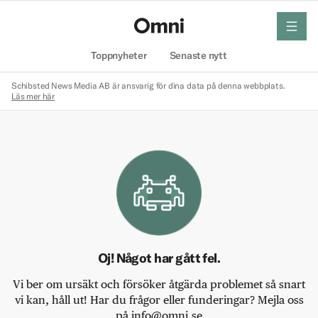
meny
Hem
Toppnyheter
Senaste nytt
Schibsted News Media AB är ansvarig för dina data på denna webbplats.
Läs mer här
Oj! Något har gått fel.
Vi ber om ursäkt och försöker åtgärda problemet så snart
vi kan, håll ut! Har du frågor eller funderingar? Mejla oss
på info@omni.se