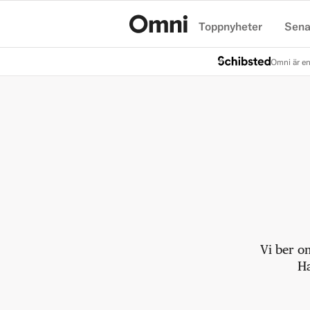
Toppnyheter
Sena
Hem
Omni är en
Vi ber o
Ha