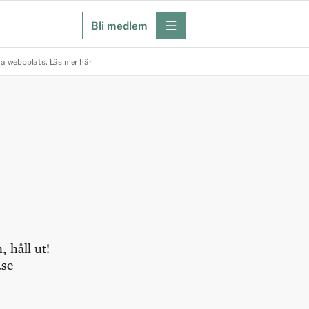
Bli medlem
meny
na webbplats.
Läs mer här
 håll ut!
.se