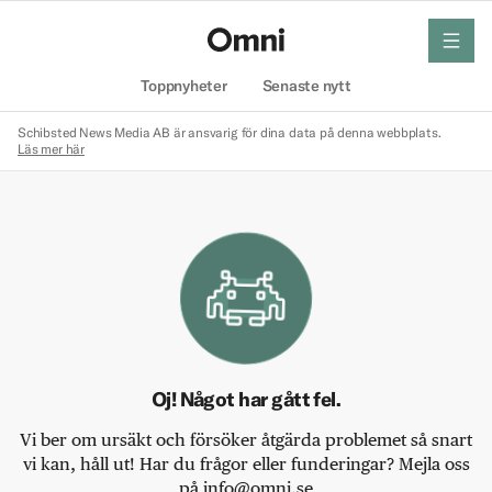
meny
Hem
Toppnyheter
Senaste nytt
Schibsted News Media AB är ansvarig för dina data på denna webbplats.
Läs mer här
Oj! Något har gått fel.
Vi ber om ursäkt och försöker åtgärda problemet så snart
vi kan, håll ut! Har du frågor eller funderingar? Mejla oss
på info@omni.se