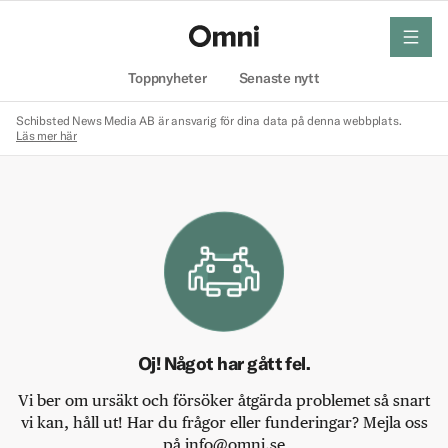
meny
Hem
Toppnyheter
Senaste nytt
Schibsted News Media AB är ansvarig för dina data på denna webbplats.
Läs mer här
Oj! Något har gått fel.
Vi ber om ursäkt och försöker åtgärda problemet så snart
vi kan, håll ut! Har du frågor eller funderingar? Mejla oss
på info@omni.se