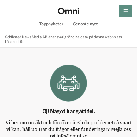
meny
Hem
Toppnyheter
Senaste nytt
Schibsted News Media AB är ansvarig för dina data på denna webbplats.
Läs mer här
Oj! Något har gått fel.
Vi ber om ursäkt och försöker åtgärda problemet så snart
vi kan, håll ut! Har du frågor eller funderingar? Mejla oss
på info@omni.se