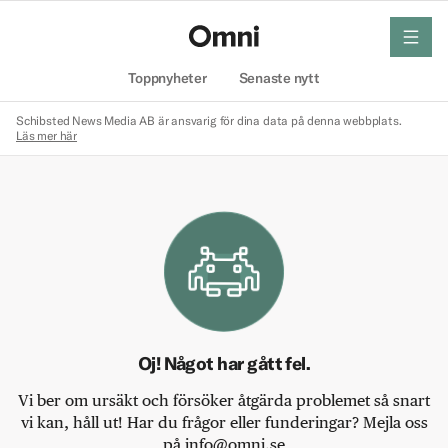
meny
Hem
Toppnyheter
Senaste nytt
Schibsted News Media AB är ansvarig för dina data på denna webbplats.
Läs mer här
Oj! Något har gått fel.
Vi ber om ursäkt och försöker åtgärda problemet så snart
vi kan, håll ut! Har du frågor eller funderingar? Mejla oss
på info@omni.se