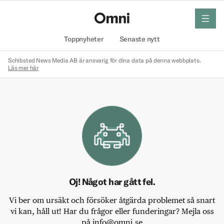
meny
Hem
Toppnyheter
Senaste nytt
Schibsted News Media AB är ansvarig för dina data på denna webbplats.
Läs mer här
Oj! Något har gått fel.
Vi ber om ursäkt och försöker åtgärda problemet så snart
vi kan, håll ut! Har du frågor eller funderingar? Mejla oss
på info@omni.se