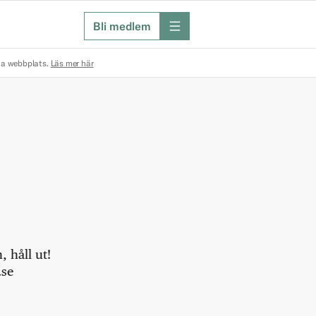
Bli medlem
meny
na webbplats.
Läs mer här
 håll ut!
.se