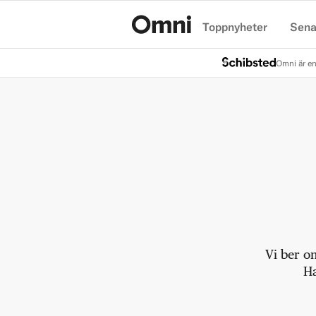
Toppnyheter
Sena
Hem
Omni är en
Vi ber o
Ha