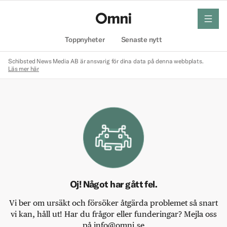
meny
Hem
Toppnyheter
Senaste nytt
Schibsted News Media AB är ansvarig för dina data på denna webbplats.
Läs mer här
Oj! Något har gått fel.
Vi ber om ursäkt och försöker åtgärda problemet så snart
vi kan, håll ut! Har du frågor eller funderingar? Mejla oss
på info@omni.se