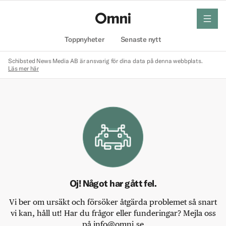
meny
Hem
Toppnyheter
Senaste nytt
Schibsted News Media AB är ansvarig för dina data på denna webbplats.
Läs mer här
Oj! Något har gått fel.
Vi ber om ursäkt och försöker åtgärda problemet så snart
vi kan, håll ut! Har du frågor eller funderingar? Mejla oss
på info@omni.se